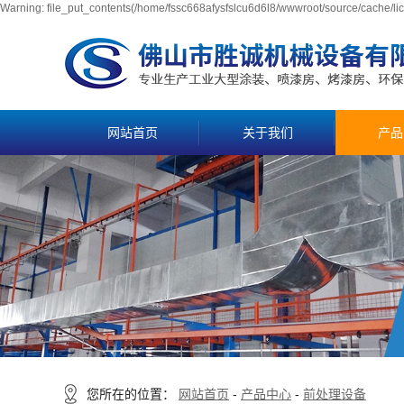
Warning: file_put_contents(/home/fssc668afysfslcu6d6l8/wwwroot/source/cache/lic
网站首页
关于我们
产品
您所在的位置：
网站首页
-
产品中心
-
前处理设备