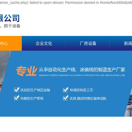
ense_cache.php): failed to open stream: Permission denied in /home/fssc668afysf
中心
企业文化
厂房设备
新